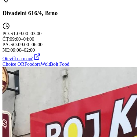
Divadelní 616/4, Brno
PO-ST
:
09:00–03:00
ČT
:
09:00–04:00
PÁ-SO
:
09:00–06:00
NE
:
09:00–02:00
Otevřít na mapě
Choice QR
Foodora
Wolt
Bolt Food