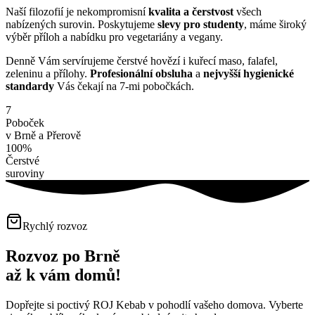
Naší filozofií je nekompromisní
kvalita a čerstvost
všech
nabízených surovin. Poskytujeme
slevy pro studenty
, máme široký
výběr příloh a nabídku pro vegetariány a vegany.
Denně Vám servírujeme čerstvé hovězí i kuřecí maso, falafel,
zeleninu a přílohy.
Profesionální obsluha
a
nejvyšší hygienické
standardy
Vás čekají na 7-mi pobočkách.
7
Poboček
v Brně a Přerově
100%
Čerstvé
suroviny
Rychlý rozvoz
Rozvoz po Brně
až k vám domů!
Dopřejte si poctivý ROJ Kebab v pohodlí vašeho domova. Vyberte