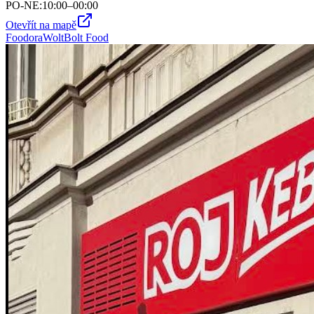
PO-NE
:
10:00–00:00
Otevřít na mapě
Foodora
Wolt
Bolt Food