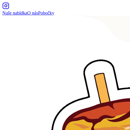
Naše nabídka
O nás
Pobočky