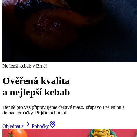
Nejlepší kebab v Brně!
Ověřená kvalita
a nejlepší kebab
Denně pro vás připravujeme čerstvé maso, křupavou zeleninu a
domácí omáčky. Přijďte ochutnat!
Objednat si
Pobočky