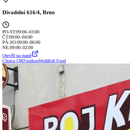
Divadelní 616/4, Brno
PO-ST
:
09:00–03:00
ČT
:
09:00–04:00
PÁ-SO
:
09:00–06:00
NE
:
09:00–02:00
Otevřít na mapě
Choice QR
Foodora
Wolt
Bolt Food