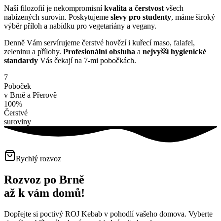
Naší filozofií je nekompromisní
kvalita a čerstvost
všech
nabízených surovin. Poskytujeme
slevy pro studenty
, máme široký
výběr příloh a nabídku pro vegetariány a vegany.
Denně Vám servírujeme čerstvé hovězí i kuřecí maso, falafel,
zeleninu a přílohy.
Profesionální obsluha
a
nejvyšší hygienické
standardy
Vás čekají na 7-mi pobočkách.
7
Poboček
v Brně a Přerově
100%
Čerstvé
suroviny
Rychlý rozvoz
Rozvoz po Brně
až k vám domů!
Dopřejte si poctivý ROJ Kebab v pohodlí vašeho domova. Vyberte