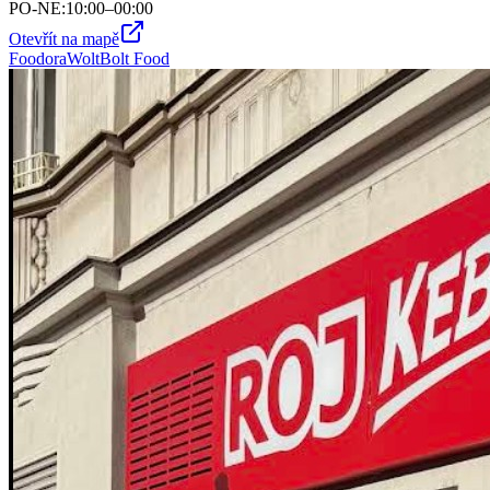
PO-NE
:
10:00–00:00
Otevřít na mapě
Foodora
Wolt
Bolt Food