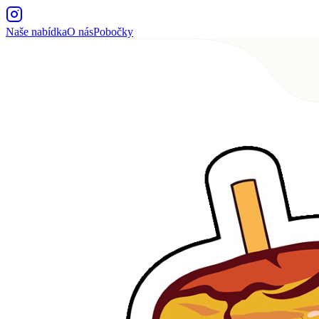
Naše nabídka
O nás
Pobočky