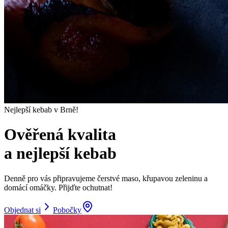
Nejlepší kebab v Brně!
Ověřená kvalita
a nejlepší kebab
Denně pro vás připravujeme čerstvé maso, křupavou zeleninu a
domácí omáčky. Přijďte ochutnat!
Objednat si
Pobočky