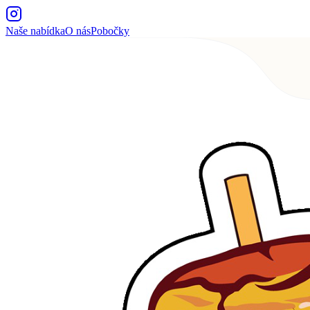
Naše nabídka
O nás
Pobočky