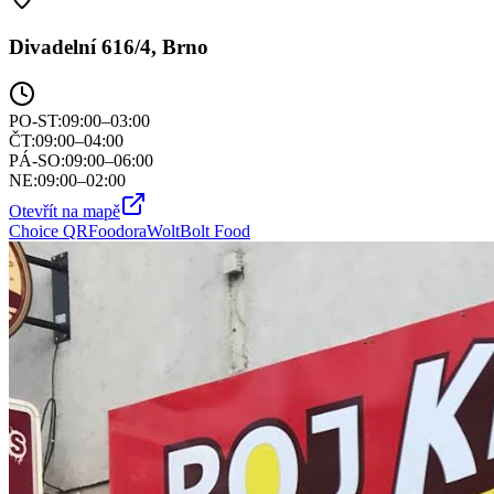
Divadelní 616/4, Brno
PO-ST
:
09:00–03:00
ČT
:
09:00–04:00
PÁ-SO
:
09:00–06:00
NE
:
09:00–02:00
Otevřít na mapě
Choice QR
Foodora
Wolt
Bolt Food