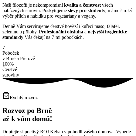
Naší filozofií je nekompromisní
kvalita a čerstvost
všech
nabízených surovin. Poskytujeme
slevy pro studenty
, máme široký
výběr příloh a nabídku pro vegetariány a vegany.
Denně Vám servírujeme čerstvé hovězí i kuřecí maso, falafel,
zeleninu a přílohy.
Profesionální obsluha
a
nejvyšší hygienické
standardy
Vás čekají na 7-mi pobočkách.
7
Poboček
v Brně a Přerově
100%
Čerstvé
suroviny
Rychlý rozvoz
Rozvoz po Brně
až k vám domů!
Dopřejte si poctivý ROJ Kebab v pohodlí vašeho domova. Vyberte