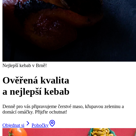
Nejlepší kebab v Brně!
Ověřená kvalita
a nejlepší kebab
Denně pro vás připravujeme čerstvé maso, křupavou zeleninu a
domácí omáčky. Přijďte ochutnat!
Objednat si
Pobočky