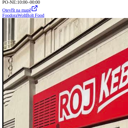
PO-NE
:
10:00–00:00
Otevřít na mapě
Foodora
Wolt
Bolt Food