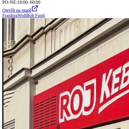
PO-NE
:
10:00–00:00
Otevřít na mapě
Foodora
Wolt
Bolt Food