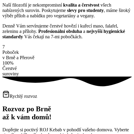
Naší filozofií je nekompromisní
kvalita a čerstvost
všech
nabízených surovin. Poskytujeme
slevy pro studenty
, máme široký
výběr příloh a nabídku pro vegetariány a vegany.
Denně Vám servírujeme čerstvé hovězí i kuřecí maso, falafel,
zeleninu a přílohy.
Profesionální obsluha
a
nejvyšší hygienické
standardy
Vás čekají na 7-mi pobočkách.
7
Poboček
v Brně a Přerově
100%
Čerstvé
suroviny
Rychlý rozvoz
Rozvoz po Brně
až k vám domů!
Dopřejte si poctivý ROJ Kebab v pohodlí vašeho domova. Vyberte