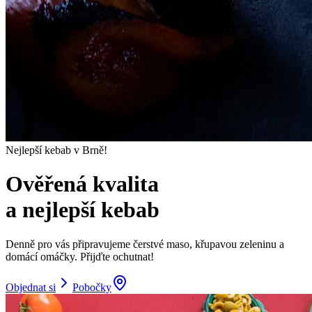
Nejlepší kebab v Brně!
Ověřená kvalita
a nejlepší kebab
Denně pro vás připravujeme čerstvé maso, křupavou zeleninu a
domácí omáčky. Přijďte ochutnat!
Objednat si
Pobočky