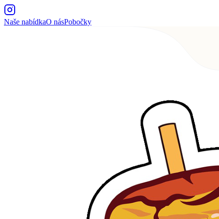
Naše nabídka
O nás
Pobočky