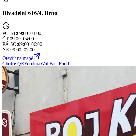
Divadelní 616/4, Brno
PO-ST
:
09:00–03:00
ČT
:
09:00–04:00
PÁ-SO
:
09:00–06:00
NE
:
09:00–02:00
Otevřít na mapě
Choice QR
Foodora
Wolt
Bolt Food