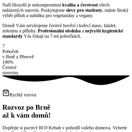
Naší filozofií je nekompromisní
kvalita a čerstvost
všech
nabízených surovin. Poskytujeme
slevy pro studenty
, máme široký
výběr příloh a nabídku pro vegetariány a vegany.
Denně Vám servírujeme čerstvé hovězí i kuřecí maso, falafel,
zeleninu a přílohy.
Profesionální obsluha
a
nejvyšší hygienické
standardy
Vás čekají na 7-mi pobočkách.
7
Poboček
v Brně a Přerově
100%
Čerstvé
suroviny
Rychlý rozvoz
Rozvoz po Brně
až k vám domů!
Dopřejte si poctivý ROJ Kebab v pohodlí vašeho domova. Vyberte