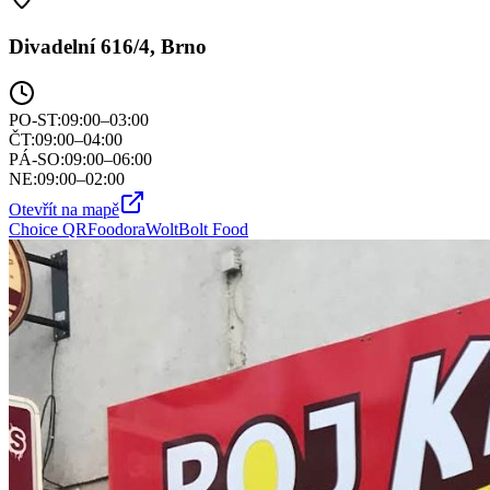
Divadelní 616/4, Brno
PO-ST
:
09:00–03:00
ČT
:
09:00–04:00
PÁ-SO
:
09:00–06:00
NE
:
09:00–02:00
Otevřít na mapě
Choice QR
Foodora
Wolt
Bolt Food