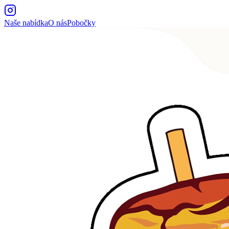
Naše nabídka
O nás
Pobočky