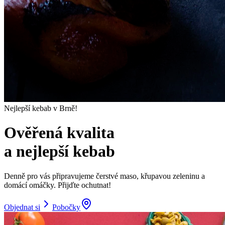
Nejlepší kebab v Brně!
Ověřená kvalita
a nejlepší kebab
Denně pro vás připravujeme čerstvé maso, křupavou zeleninu a
domácí omáčky. Přijďte ochutnat!
Objednat si
Pobočky