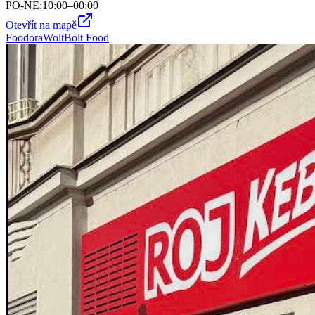
PO-NE
:
10:00–00:00
Otevřít na mapě
Foodora
Wolt
Bolt Food