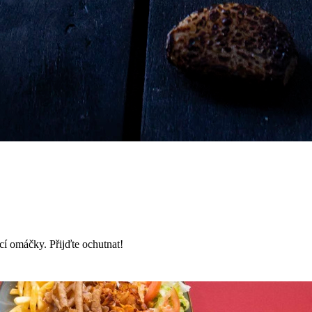
í omáčky. Přijďte ochutnat!