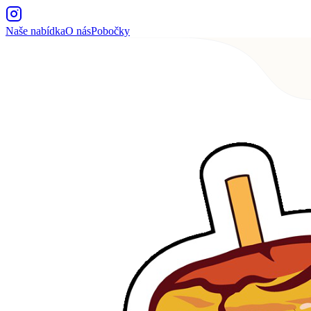
Naše nabídka
O nás
Pobočky