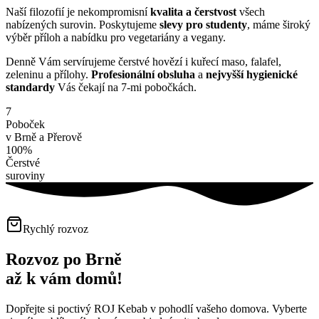
Naší filozofií je nekompromisní
kvalita a čerstvost
všech
nabízených surovin. Poskytujeme
slevy pro studenty
, máme široký
výběr příloh a nabídku pro vegetariány a vegany.
Denně Vám servírujeme čerstvé hovězí i kuřecí maso, falafel,
zeleninu a přílohy.
Profesionální obsluha
a
nejvyšší hygienické
standardy
Vás čekají na 7-mi pobočkách.
7
Poboček
v Brně a Přerově
100%
Čerstvé
suroviny
Rychlý rozvoz
Rozvoz po Brně
až k vám domů!
Dopřejte si poctivý ROJ Kebab v pohodlí vašeho domova. Vyberte