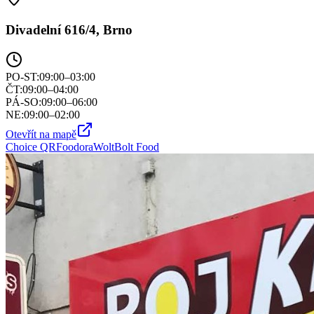
Divadelní 616/4, Brno
PO-ST
:
09:00–03:00
ČT
:
09:00–04:00
PÁ-SO
:
09:00–06:00
NE
:
09:00–02:00
Otevřít na mapě
Choice QR
Foodora
Wolt
Bolt Food