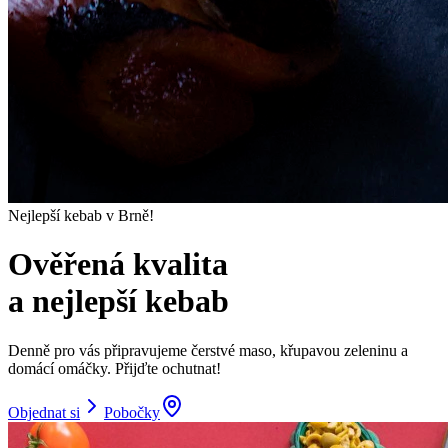
Nejlepší kebab v Brně!
Ověřená kvalita
a nejlepší kebab
Denně pro vás připravujeme čerstvé maso, křupavou zeleninu a
domácí omáčky. Přijďte ochutnat!
Objednat si
Pobočky