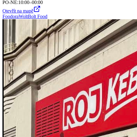
PO-NE
:
10:00–00:00
Otevřít na mapě
Foodora
Wolt
Bolt Food