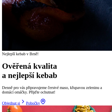
Nejlepší kebab v Brně!
Ověřená kvalita
a nejlepší kebab
Denně pro vás připravujeme čerstvé maso, křupavou zeleninu a
domácí omáčky. Přijďte ochutnat!
Objednat si
Pobočky