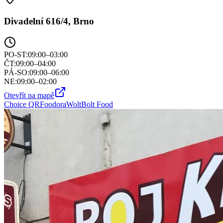
Divadelní 616/4, Brno
PO-ST
:
09:00–03:00
ČT
:
09:00–04:00
PÁ-SO
:
09:00–06:00
NE
:
09:00–02:00
Otevřít na mapě
Choice QR
Foodora
Wolt
Bolt Food