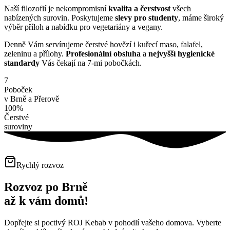
Naší filozofií je nekompromisní
kvalita a čerstvost
všech
nabízených surovin. Poskytujeme
slevy pro studenty
, máme široký
výběr příloh a nabídku pro vegetariány a vegany.
Denně Vám servírujeme čerstvé hovězí i kuřecí maso, falafel,
zeleninu a přílohy.
Profesionální obsluha
a
nejvyšší hygienické
standardy
Vás čekají na 7-mi pobočkách.
7
Poboček
v Brně a Přerově
100%
Čerstvé
suroviny
Rychlý rozvoz
Rozvoz po Brně
až k vám domů!
Dopřejte si poctivý ROJ Kebab v pohodlí vašeho domova. Vyberte