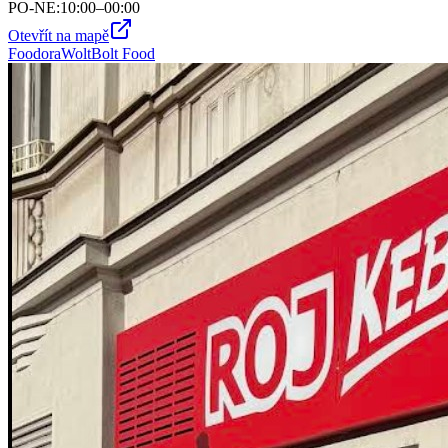
PO-NE
:
10:00–00:00
Otevřít na mapě
Foodora
Wolt
Bolt Food