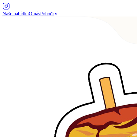
Naše nabídka
O nás
Pobočky