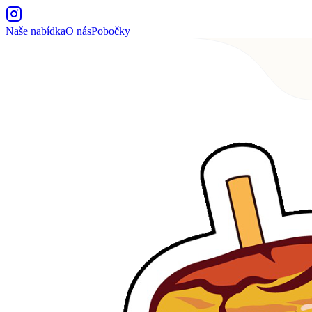
Naše nabídka
O nás
Pobočky