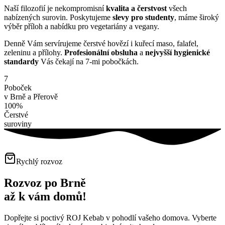
Naší filozofií je nekompromisní
kvalita a čerstvost
všech
nabízených surovin. Poskytujeme
slevy pro studenty
, máme široký
výběr příloh a nabídku pro vegetariány a vegany.
Denně Vám servírujeme čerstvé hovězí i kuřecí maso, falafel,
zeleninu a přílohy.
Profesionální obsluha
a
nejvyšší hygienické
standardy
Vás čekají na 7-mi pobočkách.
7
Poboček
v Brně a Přerově
100%
Čerstvé
suroviny
Rychlý rozvoz
Rozvoz po Brně
až k vám domů!
Dopřejte si poctivý ROJ Kebab v pohodlí vašeho domova. Vyberte