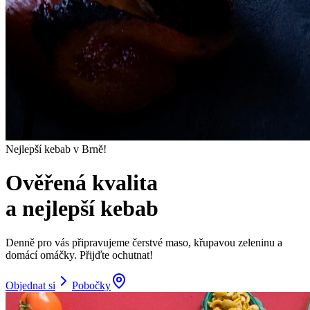
Nejlepší kebab v Brně!
Ověřená kvalita
a nejlepší kebab
Denně pro vás připravujeme čerstvé maso, křupavou zeleninu a
domácí omáčky. Přijďte ochutnat!
Objednat si
Pobočky