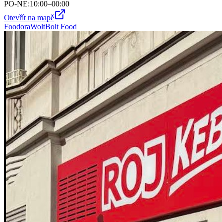
PO-NE
:
10:00–00:00
Otevřít na mapě
Foodora
Wolt
Bolt Food