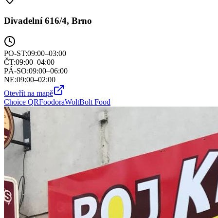
Divadelní 616/4, Brno
PO-ST
:
09:00–03:00
ČT
:
09:00–04:00
PÁ-SO
:
09:00–06:00
NE
:
09:00–02:00
Otevřít na mapě
Choice QR
Foodora
Wolt
Bolt Food