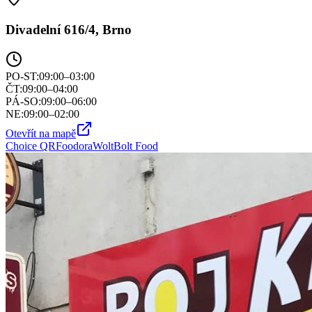
Divadelní 616/4, Brno
PO-ST
:
09:00–03:00
ČT
:
09:00–04:00
PÁ-SO
:
09:00–06:00
NE
:
09:00–02:00
Otevřít na mapě
Choice QR
Foodora
Wolt
Bolt Food