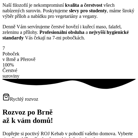
Naší filozofií je nekompromisní
kvalita a čerstvost
všech
nabízených surovin. Poskytujeme
slevy pro studenty
, máme široký
výběr příloh a nabídku pro vegetariány a vegany.
Denně Vám servírujeme čerstvé hovězí i kuřecí maso, falafel,
zeleninu a přílohy.
Profesionální obsluha
a
nejvyšší hygienické
standardy
Vás čekají na 7-mi pobočkách.
7
Poboček
v Brně a Přerově
100%
Čerstvé
suroviny
Rychlý rozvoz
Rozvoz po Brně
až k vám domů!
Dopřejte si poctivý ROJ Kebab v pohodlí vašeho domova. Vyberte