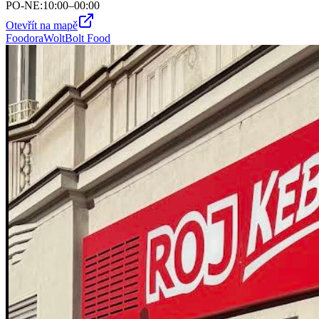
PO-NE
:
10:00–00:00
Otevřít na mapě
Foodora
Wolt
Bolt Food