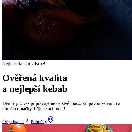
Nejlepší kebab v Brně!
Ověřená kvalita
a nejlepší kebab
Denně pro vás připravujeme čerstvé maso, křupavou zeleninu a
domácí omáčky. Přijďte ochutnat!
Objednat si
Pobočky