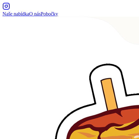
Naše nabídka
O nás
Pobočky